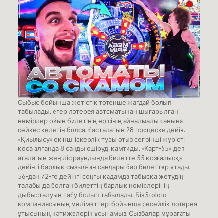
Сыбыс бойынша жетістік төтенше жағдай болып
табылады, егер лотерея автоматынан шығарылған
нөмірлер ойын билетінің өрісінің айналмалы санына
сәйкес келетін болса, басталатын 28 процеске дейін.
«Қиылысу» екінші іскерлік туры отыз сегізінші жүрісті
қоса алғанда 8 санды өшіруді қамтиды. «Карт-55» деп
аталатын жеңіліс раундында билетте 55 қозғалысқа
дейінгі барлық сызылған сандары бар билеттер ұтады.
56-дан 72-ге дейінгі соңғы қадамда табысқа жетудің
талабы да болған билеттің барлық нөмірлерінің
дыбысталуын табу болып табылады. Біз Stoloto
компаниясының мәліметтері бойынша ресейлік лотерея
ұтысының нәтижелерін ұсынамыз. Сызбалар мұрағаты