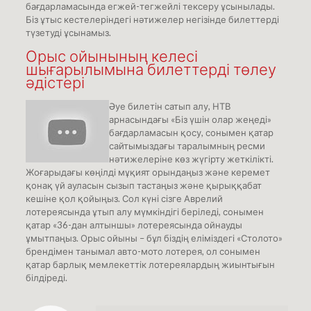
бағдарламасында егжей-тегжейлі тексеру ұсынылады.
Біз ұтыс кестелеріндегі нәтижелер негізінде билеттерді
түзетуді ұсынамыз.
Орыс ойынының келесі
шығарылымына билеттерді төлеу
әдістері
Әуе билетін сатып алу, НТВ
арнасындағы «Біз үшін олар жеңеді»
бағдарламасын қосу, сонымен қатар
сайтымыздағы таралымның ресми
нәтижелеріне көз жүгірту жеткілікті.
Жоғарыдағы көңілді мұқият орындаңыз және керемет
қонақ үй ауласын сызып тастаңыз және қырыққабат
кешіне қол қойыңыз. Сол күні сізге Аврелий
лотереясында ұтып алу мүмкіндігі беріледі, сонымен
қатар «36-дан алтыншы» лотереясында ойнауды
ұмытпаңыз. Орыс ойыны – бұл біздің еліміздегі «Столото»
брендімен танымал авто-мото лотерея, ол сонымен
қатар барлық мемлекеттік лотереялардың жиынтығын
білдіреді.