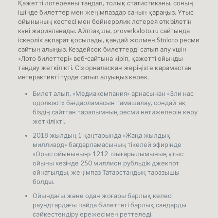
Қажетті лотереяны таңдап, толық статистиканы, соның
ішінде билеттер мен жеңімпаздар санын қараңыз. Ұтыс
ойынының кестесі мен бейнеролик лотерея өткізілетін
күні жарияланады. Айтпақшы, proverkaloto.ru сайтында
іскерлік ақпарат қосылады, қандай жолмен Stoloto ресми
сайтын алыңыз. Кездейсоқ билеттерді сатып алу үшін
«Лото билеттері» веб-сайтына кіріп, қажетті ойынды
таңдау жеткілікті. Сіз орналасқан жеріңізге қарамастан
интерактивті түрде сатып алуыңыз керек.
Билет алып, «Медиакомпания» арнасынан «Зли нас
одолюют» бағдарламасын тамашалау, сондай-ақ
біздің сайттан таралымның ресми нәтижелерін көру
жеткілікті.
2018 жылдың 1 қаңтарында «Жаңа жылдық
миллиард» бағдарламасының тікелей эфирінде
«Орыс ойынының» 1212-шығарылымының ұтыс
ойыны кезінде 250 миллион рубльдік джекпот
ойнатылды, жеңімпаз Татарстандық таразышы
болды.
Ойындағы және одан жоғары барлық келесі
раундтардағы пайда билеттегі барлық сандарды
сәйкестендіру ережесімен реттеледі.