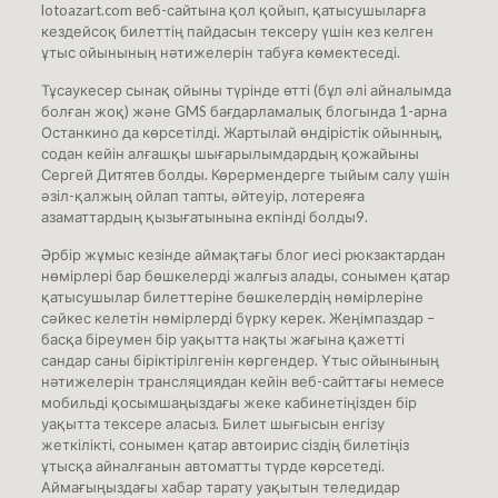
lotoazart.com веб-сайтына қол қойып, қатысушыларға
кездейсоқ билеттің пайдасын тексеру үшін кез келген
ұтыс ойынының нәтижелерін табуға көмектеседі.
Тұсаукесер сынақ ойыны түрінде өтті (бұл әлі айналымда
болған жоқ) және GMS бағдарламалық блогында 1-арна
Останкино да көрсетілді. Жартылай өндірістік ойынның,
содан кейін алғашқы шығарылымдардың қожайыны
Сергей Дитятев болды. Көрермендерге тыйым салу үшін
әзіл-қалжың ойлап тапты, әйтеуір, лотереяға
азаматтардың қызығатынына екпінді болды9.
Әрбір жұмыс кезінде аймақтағы блог иесі рюкзактардан
нөмірлері бар бөшкелерді жалғыз алады, сонымен қатар
қатысушылар билеттеріне бөшкелердің нөмірлеріне
сәйкес келетін нөмірлерді бүрку керек. Жеңімпаздар –
басқа біреумен бір уақытта нақты жағына қажетті
сандар саны біріктірілгенін көргендер. Ұтыс ойынының
нәтижелерін трансляциядан кейін веб-сайттағы немесе
мобильді қосымшаңыздағы жеке кабинетіңізден бір
уақытта тексере аласыз. Билет шығысын енгізу
жеткілікті, сонымен қатар автоирис сіздің билетіңіз
ұтысқа айналғанын автоматты түрде көрсетеді.
Аймағыңыздағы хабар тарату уақытын теледидар