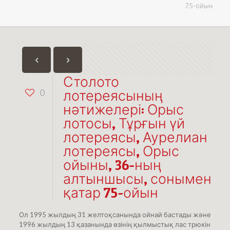
75-ойын
Столото
0
лотереясының
нәтижелері: Орыс
лотосы, Тұрғын үй
лотереясы, Аурелиан
лотереясы, Орыс
ойыны, 36-ның
алтыншысы, сонымен
қатар 75-ойын
Ол 1995 жылдың 31 желтоқсанында ойнай бастады және
1996 жылдың 13 қазанында өзінің қылмыстық лас трюкін