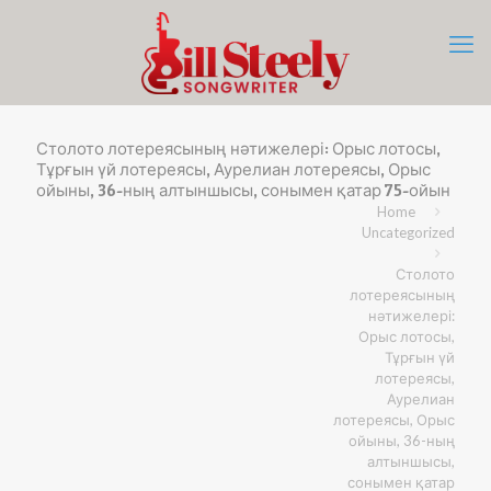
Столото лотереясының нәтижелері: Орыс лотосы,
Тұрғын үй лотереясы, Аурелиан лотереясы, Орыс
ойыны, 36-ның алтыншысы, сонымен қатар 75-ойын
Home
Uncategorized
Столото
лотереясының
нәтижелері:
Орыс лотосы,
Тұрғын үй
лотереясы,
Аурелиан
лотереясы, Орыс
ойыны, 36-ның
алтыншысы,
сонымен қатар