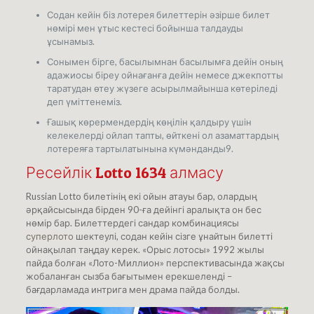
Содан кейін біз лотерея билеттерін әзірше билет
нөмірі мен ұтыс кестесі бойынша талдауды
ұсынамыз.
Сонымен бірге, басылымнан басылымға дейін оның
адажиосы біреу ойнағанға дейін немесе джекпотты
таратудан өтеу жүзеге асырылмайынша көтеріледі
деп үміттенеміз.
Ғашық көрермендердің көңілін қалдыру үшін
келекелерді ойлап тапты, өйткені ол азаматтардың
лотереяға тартылатынына күмәнданды9.
Ресейлік Lotto 1634 алмасу
Russian Lotto билетінің екі ойын атауы бар, олардың
әрқайсысында бірден 90-ға дейінгі аралықта он бес
нөмір бар. Билеттердегі сандар комбинациясы
суперлото
шектеулі, содан кейін сізге ұнайтын билетті
ойнақылап таңдау керек. «Орыс лотосы» 1992 жылы
пайда болған «Лото-Миллион» перспективасында жақсы
жобаланған сызба бағытымен ерекшеленді –
бағдарламада интрига мен драма пайда болды.