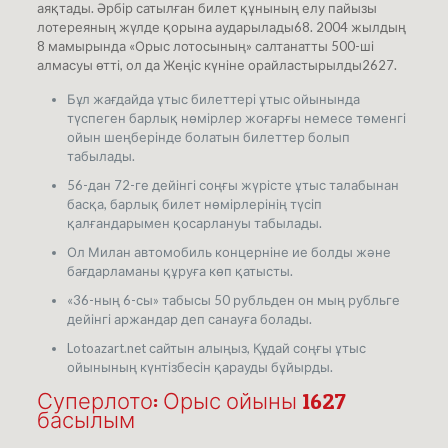
аяқтады. Әрбір сатылған билет құнының елу пайызы
лотереяның жүлде қорына аударылады68.
2004 жылдың
8 мамырында «Орыс лотосының» салтанатты 500-ші
алмасуы өтті, ол да Жеңіс күніне орайластырылды2627.
Бұл жағдайда ұтыс билеттері ұтыс ойынында
түспеген барлық нөмірлер жоғарғы немесе төменгі
ойын шеңберінде болатын билеттер болып
табылады.
56-дан 72-ге дейінгі соңғы жүрісте ұтыс талабынан
басқа, барлық билет нөмірлерінің түсіп
қалғандарымен қосарлануы табылады.
Ол Милан автомобиль концерніне ие болды және
бағдарламаны құруға көп қатысты.
«36-ның 6-сы» табысы 50 рубльден он мың рубльге
дейінгі аржандар деп санауға болады.
Lotoazart.net сайтын алыңыз, Құдай соңғы ұтыс
ойынының күнтізбесін қарауды бұйырды.
Суперлото: Орыс ойыны 1627
басылым