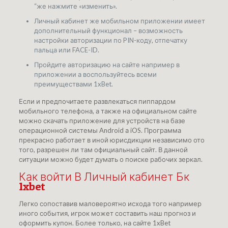
“же нажмите «изменить».
Личный кабинет же мобильном приложении имеет
дополнительный функционал – возможность
настройки авторизации по PIN-коду, отпечатку
пальца или FACE-ID.
Пройдите авторизацию на сайте например в
приложении а воспользуйтесь всеми
преимуществами 1xBet.
Если и предпочитаете развлекаться пиппардом
мобильного телефона, а также на официальном сайте
можно скачать приложение для устройств на базе
операционной системы Android а iOS. Программа
прекрасно работает в иной юрисдикции независимо ото
того, разрешен ли там официальный сайт. В данной
ситуации можно будет думать о поиске рабочих зеркал.
Как войти В Личный кабинет Бк
1xbet
Легко сопоставив маловероятно исхода того например
иного события, игрок может составить наш прогноз и
оформить купон. Более только, на сайте 1xBet