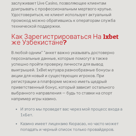
заслуживает Live Casino, позволяющее клиентам
доигрывать с профессиональным мертвого крупье.
Удостовериться, не клиент использует актуальный
промокод можно обратившись к операторам служба
технической поддержки.
Как Зарегистрироваться На 1xbet
же Узбекистане?
В любой одним” “анкет важно указывать достоверно
персональные данные, которые помогут в также
успешно пройти проверку личности для вывод
выигрышей. 1xBet мутуара разнообразные бонусы а
акции для новый и существующих игроков. При
регистрации а платформе можно иметь щедрый
приветственный бонус, который зависит остального
выбранного направления — будь то ставки на спорт
например игры казино.
И этого мы проведет вас через мой процесс входа а
1хБет.
Казино имеет лицензию Кюрасао, но часто может
попадать и черный список только провайдеров.