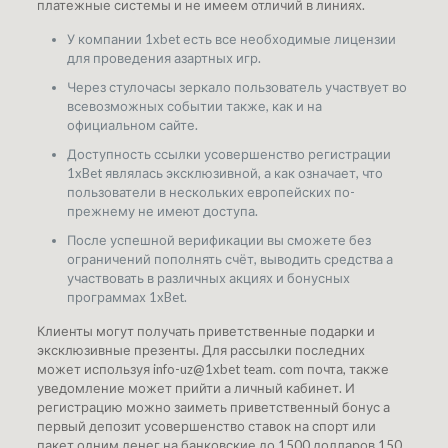
платежные системы и не имеем отличий в линиях.
У компании 1xbet есть все необходимые лицензии
для проведения азартных игр.
Через стулочасы зеркало пользователь участвует во
всевозможных событии также, как и на
официальном сайте.
Доступность ссылки усовершенство регистрации
1xBet являлась эксклюзивной, а как означает, что
пользователи в нескольких европейских по-
прежнему не имеют доступа.
После успешной верификации вы сможете без
ограничений пополнять счёт, выводить средства а
участвовать в различных акциях и бонусных
программах 1xBet.
Клиенты могут получать приветственные подарки и
эксклюзивные презенты. Для рассылки последних
может используя info-uz@1xbet team. com почта, также
уведомление может прийти а личный кабинет. И
регистрацию можно заиметь приветственный бонус а
первый депозит усовершенство ставок на спорт или
пакет одним денег на банковские до 1500 долларов 150