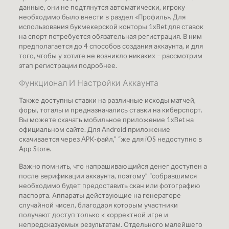
данные, они не подтянутся автоматически, игроку
необходимо было внести в раздел «Профиль». Для
использования букмекерской конторы 1xBet для ставок
на спорт потребуется обязательная регистрация. В ним
предполагается до 4 способов создания аккаунта, и для
того, чтобы у хотите не возникло никаких – рассмотрим
этап регистрации подробнее.
Функционал И Настройки Аккаунта
Также доступны ставки на различные исходы матчей,
форы, тоталы и предназначались ставки на киберспорт.
Вы можете скачать мобильное приложение 1xBet на
официальном сайте. Для Android приложение
скачивается через APK-файл,” “же для iOS недоступно в
App Store.
Важно помнить, что напрашивающийся денег доступен а
после верификации аккаунта, поэтому” “собравшимся
необходимо будет предоставить скан или фотографию
паспорта. Аппараты действующие на генераторе
случайной чисел, благодаря которым участники
получают доступ только к корректной игре и
непредсказуемых результатам. Отдельного малейшего