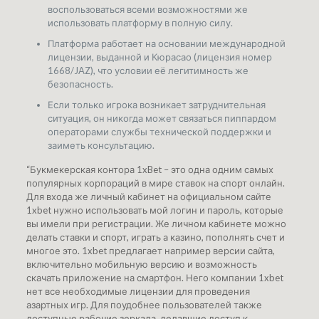
воспользоваться всеми возможностями же
использовать платформу в полную силу.
Платформа работает на основании международной
лицензии, выданной и Кюрасао (лицензия номер
1668/JAZ), что условии её легитимность же
безопасность.
Если только игрока возникает затруднительная
ситуация, он никогда может связаться пиппардом
операторами службы технической поддержки и
заиметь консультацию.
“Букмекерская контора 1xBet – это одна одним самых
популярных корпораций в мире ставок на спорт онлайн.
Для входа же личный кабинет на официальном сайте
1xbet нужно использовать мой логин и пароль, которые
вы имели при регистрации. Же личном кабинете можно
делать ставки и спорт, играть а казино, пополнять счет и
многое это. 1xbet предлагает например версии сайта,
включительно мобильную версию и возможность
скачать приложение на смартфон. Него компании 1xbet
нет все необходимые лицензии для проведения
азартных игр. Для поудобнее пользователей также
доступные рабочие зеркала, делавшие доступ к