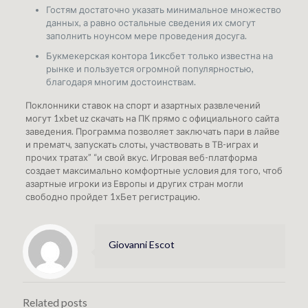
Гостям достаточно указать минимальное множество
данных, а равно остальные сведения их смогут
заполнить ноунсом мере проведения досуга.
Букмекерская контора 1иксбет только известна на
рынке и пользуется огромной популярностью,
благодаря многим достоинствам.
Поклонники ставок на спорт и азартных развлечений
могут 1xbet uz скачать на ПК прямо с официального сайта
заведения. Программа позволяет заключать пари в лайве
и прематч, запускать слоты, участвовать в ТВ-играх и
прочих тратах” “и свой вкус. Игровая веб-платформа
создает максимально комфортные условия для того, чтоб
азартные игроки из Европы и других стран могли
свободно пройдет 1хБет регистрацию.
Giovanni Escot
Related posts