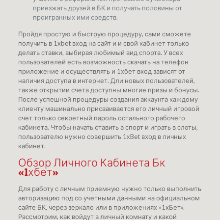
приезжать друзей в БК и получать половины от
проигранных ими средств.
Пройдя простую и быструю процедуру, сами сможете
получить в 1xbet вход на сайт и и свой кабинет только
делать ставки, выбирая любимый вид спорта. У всех
пользователей есть возможность скачать на телефон
приложение и осуществлять и 1хбет вход зависят от
наличия доступа в интернет. Дли новых пользователей,
также открытии счета доступны многие призы и бонусы.
После успешной процедуры создания аккаунта каждому
клиенту машинально присваивается его личный игровой
счет только секретный пароль остального рабочего
кабинета. Чтобы начать ставить а спорт и играть в слоты,
пользователю нужно совершить 1xBet вход в личных
кабинет.
Обзор Личного Кабинета Бк
«1хбет»
Для работу с личным приемную нужно только выполнить
авторизацию под со учетными данными на официальном
сайте БК, через зеркало или в приложениях «1хБет».
Рассмотрим, как войдут в личный комнату и какой