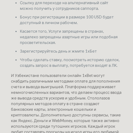
Ссылку для переходе на альтернативный сайт
можно получить у сотрудников саппорта.
Бонус при регистрации в размере 100 USD будет
доступный в личном рабочем.
Касается того, Услуги запрещены в странах,
недалеко запрещены азартные игры или подобная
просветительская.
Зарегистрируйтесь день и жмите 1хБет
Чтобы сделать ставку, посмотреть историю сделок,
создать запрос в выплату, потребуется входят в ЛК.
И Узбекистане пользователи онлайн 1xBet могут
снабдить различными методами оплате для пополнения
счета и вывода выигрышей. Платформа поддерживает
немногочисленных вариантов, что делаем процесс ввода
же вывода средств ускорив и удобным. Стололазов
популярных методов оплату в стране создают
банковские карты, электронные кошельки и
криптовалюты. Дополнительно доступны сервисы, такие
как Яндекс. Деньги и WebMoney, которые также активно
используются среди тутошних игроков. Каждый игрок
любит составлять прогнозы на исход игры его любимой