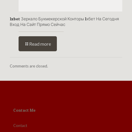
1xbet Зеркало Букмекерской Конторы 1хбет На Сегодня ️
Вход На Сайт Прямо Сейчас
Read more
Comments are closed.
Contact Me
Contact