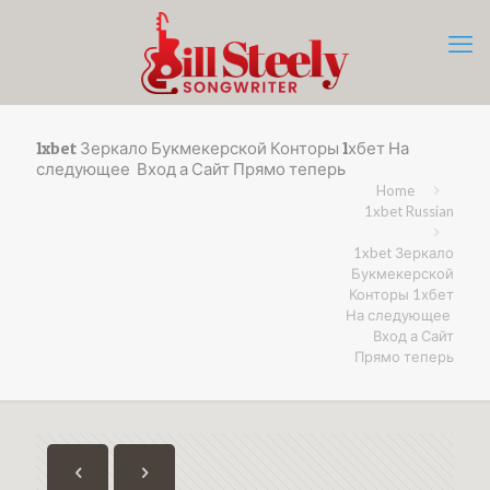
1xbet Зеркало Букмекерской Конторы 1хбет На
следующее ️ Вход а Сайт Прямо теперь
Home
1xbet Russian
1xbet Зеркало
Букмекерской
Конторы 1хбет
На следующее ️
Вход а Сайт
Прямо теперь