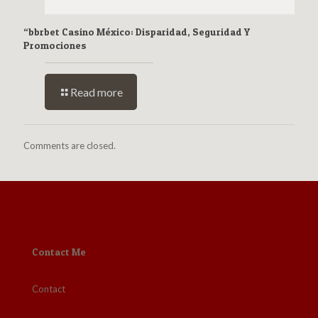
“bbrbet Casino México: Disparidad, Seguridad Y
Promociones
Read more
Comments are closed.
Contact Me
Contact