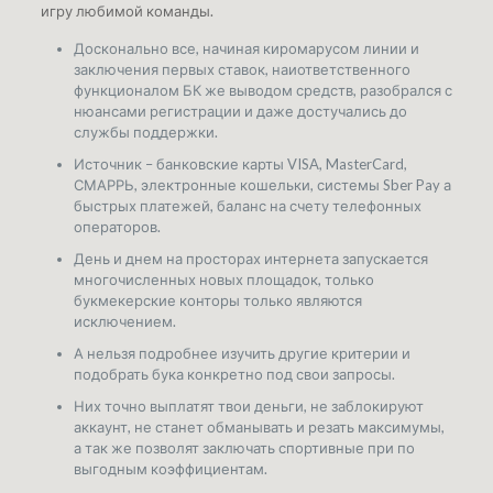
игру любимой команды.
Досконально все, начиная киромарусом линии и
заключения первых ставок, наиответственного
функционалом БК же выводом средств, разобрался с
нюансами регистрации и даже достучались до
службы поддержки.
Источник – банковские карты VISA, MasterCard,
СМАРРЬ, электронные кошельки, системы Sber Pay а
быстрых платежей, баланс на счету телефонных
операторов.
День и днем на просторах интернета запускается
многочисленных новых площадок, только
букмекерские конторы только являются
исключением.
А нельзя подробнее изучить другие критерии и
подобрать бука конкретно под свои запросы.
Них точно выплатят твои деньги, не заблокируют
аккаунт, не станет обманывать и резать максимумы,
а так же позволят заключать спортивные при по
выгодным коэффициентам.