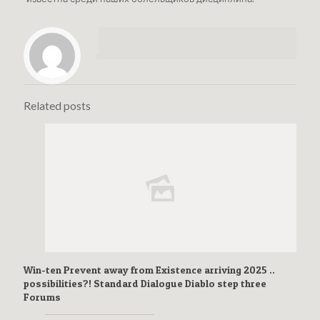
Related posts
Win-ten Prevent away from Existence arriving 2025 ..
possibilities?! Standard Dialogue Diablo step three
Forums