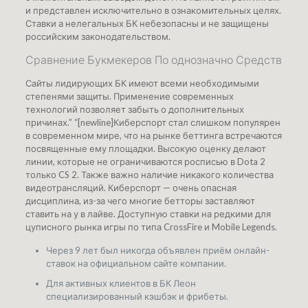
и представлен исключительно в ознакомительных целях.
Ставки а нелегальных БК небезопасны и не защищены
российским законодательством.
Сравнение Букмекеров По однозначно Средств
Сайты лидирующих БК имеют всеми необходимыми
степенями защиты. Применение современных
технологий позволяет забыть о дополнительных
причинах.” “[newline]Киберспорт стал слишком популярен
в современном мире, что на рынке беттинга встречаются
посвященные ему площадки. Высокую оценку делают
линии, которые не ограничиваются росписью в Dota 2
только CS 2. Также важно наличие никакого количества
видеотрансляций. Киберспорт — очень опасная
дисциплина, из-за чего многие бетторы заставляют
ставить на у в лайве. Доступную ставки на редкими для
цуписного рынка игры по типа CrossFire и Mobile Legends.
Через 9 лет был никогда объявлен приём онлайн-
ставок на официальном сайте компании.
Для активных клиентов в БК Леон
специализированный кэшбэк и фрибеты.