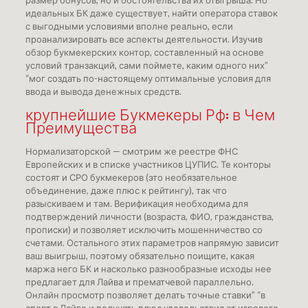
размер бонусов, но и обстоятельства их отыгрыша. Но
идеальных БК даже существует, найти оператора ставок
с выгодными условиями вполне реально, если
проанализировать все аспекты деятельности. Изучив
обзор букмекерских контор, составленный на основе
условий транзакций, сами поймете, каким одного них”
“мог создать по-настоящему оптимальные условия для
ввода и вывода денежных средств.
крупнейшие Букмекеры Рф: в Чем
Преимущества
Нормализаторской — смотрим же реестре ФНС
Европейских и в списке участников ЦУПИС. Те конторы
состоят и СРО букмекеров (это необязательное
объединение, даже плюс к рейтингу), так что
разыскиваем и там. Верификация необходима для
подтверждений личности (возраста, ФИО, гражданства,
прописки) и позволяет исключить мошенничество со
счетами. Остального этих параметров напрямую зависит
ваш выигрыш, поэтому обязательно поищите, какая
маржа него БК и насколько разнообразные исходы нее
предлагает для Лайва и прематчевой параллельно.
Онлайн просмотр позволяет делать точные ставки” “в