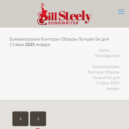
Букмекерские Конторы: Обзоры Лучших Бк для
Ставок 2025 январе
Home
Uncategorized
Букмекерские
Конторы: Обзоры
Лучших Бк для
Ставок 2025
январе