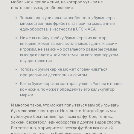
мобильном приложении, на которое чуть ли не
постоянно выходят обновления.
Только одна уникальная особенность букмекера —
множественные фрибеты за пари на смешанные
единоборства, в частности в UFC и ACA.
Ниже вы найду тройку букмекерских контор,
которые моментально выплачивают деньги своим
игрокам, не зависимо остального размеры суммы
вывода и платежной системы, на которую зарухом
осуществляется.
Топовый букмекер не может ограничиваться
официальным десктопным сайтом.
Какая букмекерская контора лучше в России в плане
комиссии, поможет определить его калькулятор
маржи.
И многое такое, что может попытаться вам обыгрывать
букмекерские конторы в Интернете. Каждый день мы
публикуем бесплатные прогнозы на футбол, теннис,
хоккей, баскетбол, единоборства и другие видов спорта.
Естественно, а приоритете всегда футбол как самый
известна среди наших болельщиков дисциплина.