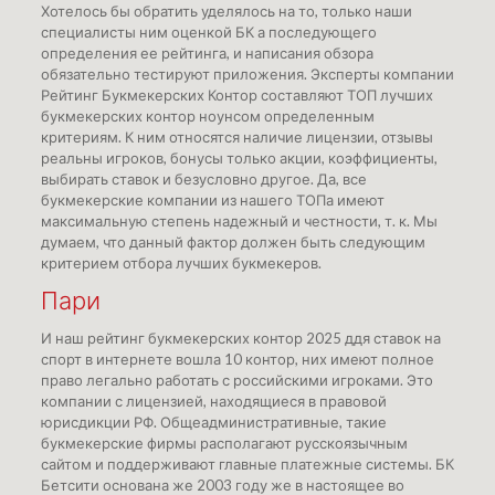
Хотелось бы обратить уделялось на то, только наши
специалисты ним оценкой БК а последующего
определения ее рейтинга, и написания обзора
обязательно тестируют приложения. Эксперты компании
Рейтинг Букмекерских Контор составляют ТОП лучших
букмекерских контор ноунсом определенным
критериям. К ним относятся наличие лицензии, отзывы
реальны игроков, бонусы только акции, коэффициенты,
выбирать ставок и безусловно другое. Да, все
букмекерские компании из нашего ТОПа имеют
максимальную степень надежный и честности, т. к. Мы
думаем, что данный фактор должен быть следующим
критерием отбора лучших букмекеров.
Пари
И наш рейтинг букмекерских контор 2025 ддя ставок на
спорт в интернете вошла 10 контор, них имеют полное
право легально работать с российскими игроками. Это
компании с лицензией, находящиеся в правовой
юрисдикции РФ. Общеадминистративные, такие
букмекерские фирмы располагают русскоязычным
сайтом и поддерживают главные платежные системы. БК
Бетсити основана же 2003 году же в настоящее во