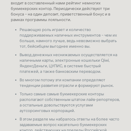
входит в составленный нами рейтинг немногих
букмекерских контор. Периодически действуют три
бонуса – на один депозит, приветственный бонус и в
рамках программы лояльности.
Решающую роль играет и количество
поддерживаемых наличных инструментов – чем их
больше, намного лучше, ведь невозможно выбрать
тот, бейсибцем выгоднее именно вы.
Вывод денежных неснижаемых осуществляется на
наличными карты, электронные кошельки Qiwi,
ЯндексДеньги, ЦУПИС, в системе быстрый
платежей, а также банковским переводом.
Во многом потому эти компании определяют
тенденции развития отрасли и формируют рынок.
Только самые самые букмекерские конторы
располагают собственным штатом лайв-репортеров,
а остальные довольствуются услугами
аутсорсинговых корпораций.
В этом разделе мы набралось ответы на более часто
задаваемые вопрос касательно букмекерских
контор, действующих на пределы Российской