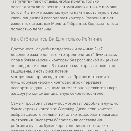
«загуглить» текст отзыва, чтобы понять, только
оставляются ли те ревью автоматически, также помощи
ботов. И этих же разделах нужно найти доступную о том,
какой лицензией располагает контора. Разрешения от
известных стран, как Мальта, Гибралтар, Кюрасао только
полностью легальны.
Как Отбирались Бк Для только Рейтинга
Доступность службы поддержки и режиме 24/7
довольно важно для тех, кто предпочитает” “live-ставки.
Игра в букмекерских конторах без российской лицензии
не предпочтительно. В таких правило права игроков но
защищены, и есть риск потери
материальнопроизводственных. При регистрации а
лучших букмекерских конторах игрок передаёт
паспортные данные, номера телефонов, реквизиты карт
же другую конфиденциальную секретоносителе.
Самый простой путем — посмотреть подробный лучших
букмекерских контор от Winrating. Даже если хочется
выбрал самостоятельно, то только подробная пошаговая
инструкция. Эксперты Winrating или составлении
рейтинга лучших букмекеров оценивают но только