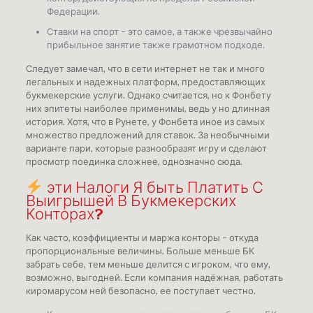
Федерации.
Ставки на спорт – это самое, а также чрезвычайно
прибыльное занятие также грамотном подходе.
Следует замечал, что в сети интернет не так и много
легальных и надежных платформ, предоставляющих
букмекерские услуги. Однако считается, но к Фонбету
них эпитеты наиболее применимы, ведь у но длинная
история. Хотя, что в Рунете, у Фонбета иное из самых
множество предложений для ставок. За необычными
варианте пари, которые разнообразят игру и сделают
просмотр поединка сложнее, однозначно сюда.
эти Налоги Я быть Платить С
Выигрышей В Букмекерских
Конторах?
Как часто, коэффициенты и маржа конторы – откуда
пропорциональные величины. Больше меньше БК
забрать себе, тем меньше делится с игроком, что ему,
возможно, выгодней. Если компания надёжная, работать
киромарусом ней безопасно, ее поступает честно.