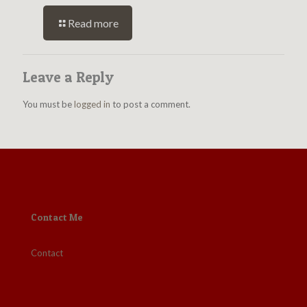
Read more
Leave a Reply
You must be
logged in
to post a comment.
Contact Me
Contact