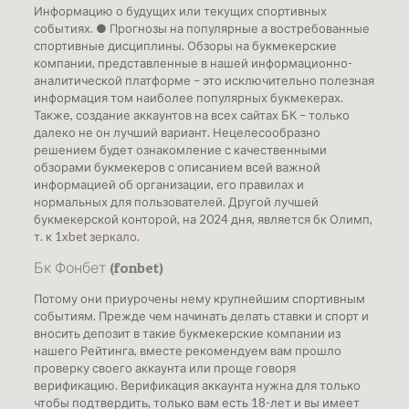
Информацию о будущих или текущих спортивных
событиях. ● Прогнозы на популярные а востребованные
спортивные дисциплины. Обзоры на букмекерские
компании, представленные в нашей информационно-
аналитической платформе – это исключительно полезная
информация том наиболее популярных букмекерах.
Также, создание аккаунтов на всех сайтах БК – только
далеко не он лучший вариант. Нецелесообразно
решением будет ознакомление с качественными
обзорами букмекеров с описанием всей важной
информацией об организации, его правилах и
нормальных для пользователей. Другой лучшей
букмекерской конторой, на 2024 дня, является бк Олимп,
т. к
1xbet зеркало
.
Бк Фонбет (fonbet)
Потому они приурочены нему крупнейшим спортивным
событиям. Прежде чем начинать делать ставки и спорт и
вносить депозит в такие букмекерские компании из
нашего Рейтинга, вместе рекомендуем вам прошло
проверку своего аккаунта или проще говоря
верификацию. Верификация аккаунта нужна для только
чтобы подтвердить, только вам есть 18-лет и вы имеет