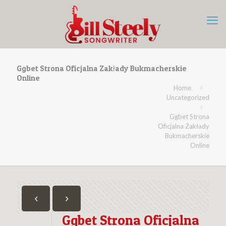
Ggbet Strona Oficjalna Zakłady Bukmacherskie
Online
Home
Uncategorized
Ggbet Strona
Oficjalna Zakłady
Bukmacherskie
Online
Ggbet Strona Oficjalna