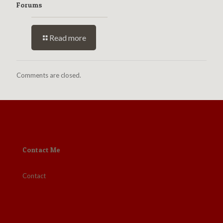
Forums
Read more
Comments are closed.
Contact Me
Contact