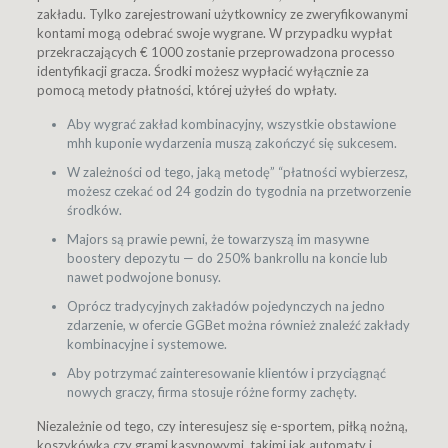
zakładu. Tylko zarejestrowani użytkownicy ze zweryfikowanymi
kontami mogą odebrać swoje wygrane. W przypadku wypłat
przekraczających € 1000 zostanie przeprowadzona processo
identyfikacji gracza. Środki możesz wypłacić wyłącznie za
pomocą metody płatności, której użyłeś do wpłaty.
Aby wygrać zakład kombinacyjny, wszystkie obstawione
mhh kuponie wydarzenia muszą zakończyć się sukcesem.
W zależności od tego, jaką metodę” “płatności wybierzesz,
możesz czekać od 24 godzin do tygodnia na przetworzenie
środków.
Majors są prawie pewni, że towarzyszą im masywne
boostery depozytu — do 250% bankrollu na koncie lub
nawet podwojone bonusy.
Oprócz tradycyjnych zakładów pojedynczych na jedno
zdarzenie, w ofercie GGBet można również znaleźć zakłady
kombinacyjne i systemowe.
Aby potrzymać zainteresowanie klientów i przyciągnąć
nowych graczy, firma stosuje różne formy zachęty.
Niezależnie od tego, czy interesujesz się e-sportem, piłką nożną,
koszykówką czy grami kasynowymi, takimi jak automaty i