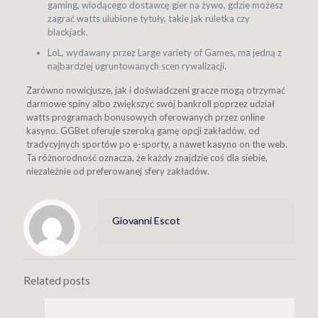
gaming, wiodącego dostawcę gier na żywo, gdzie możesz
zagrać watts ulubione tytuły, takie jak ruletka czy
blackjack.
LoL, wydawany przez Large variety of Games, ma jedną z
najbardziej ugruntowanych scen rywalizacji.
Zarówno nowicjusze, jak i doświadczeni gracze mogą otrzymać
darmowe spiny albo zwiększyć swój bankroll poprzez udział
watts programach bonusowych oferowanych przez online
kasyno. GGBet oferuje szeroką gamę opcji zakładów, od
tradycyjnych sportów po e-sporty, a nawet kasyno on the web.
Ta różnorodność oznacza, że każdy znajdzie coś dla siebie,
niezależnie od preferowanej sfery zakładów.
Giovanni Escot
Related posts