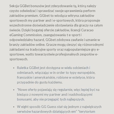
Sekcja GGBet bonusów jest zdecydowanie tą, którą należy
często odwiedzać i sprawdzać swoje uprawnienia perform
zakładów premium. GGbet to wiodąca witryna zakładów
sportowych my partner and i e-sportowych, która proponuje
wszechstronne doświadczenie obstawiania dla graczy na całym
świecie. Dzięki bogatej ofercie zakładów, licencji Curacao
eGaming Commission, zaangażowaniu t e-sport i
odpowiedzialny hazard, GGbet zdobywa zaufanie i uznanie w
branży zakładów online. Gracze mogą cieszyć się różnorodnymi
zakładami na tradycyjne sporty oraz najpopularniejsze gry e-
sportowe, watts towarzystwie profesjonalnych zespołów e-
sportowych.
Ruletka GGBet jest dostępna w wielu odcieniach i
odmianach, włączając w in order to typy europejskie,
francuskie i amerykańskie, robione w estetyce, która
przypadnie do gustu każdemu.
“Nowe oferty pojawiają się regularnie, więc lepiej być na
bieżąco z nowymi my partner and i nadchodzącymi
bonusami, aby nie przegapić tych najlepszych.
W eight sposób GG Guess stał się jednym z największych
serwisów hazardowych działających em” “terytorium