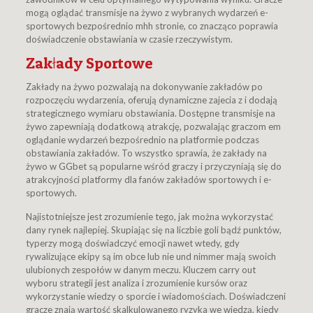
mogą oglądać transmisje na żywo z wybranych wydarzeń e-
sportowych bezpośrednio mhh stronie, co znacząco poprawia
doświadczenie obstawiania w czasie rzeczywistym.
Zakłady Sportowe
Zakłady na żywo pozwalają na dokonywanie zakładów po
rozpoczęciu wydarzenia, oferują dynamiczne zajecia z i dodają
strategicznego wymiaru obstawiania. Dostępne transmisje na
żywo zapewniają dodatkową atrakcję, pozwalając graczom em
oglądanie wydarzeń bezpośrednio na platformie podczas
obstawiania zakładów. To wszystko sprawia, że zakłady na
żywo w GGbet są popularne wśród graczy i przyczyniają się do
atrakcyjności platformy dla fanów zakładów sportowych i e-
sportowych.
Najistotniejsze jest zrozumienie tego, jak można wykorzystać
dany rynek najlepiej. Skupiając się na liczbie goli bądź punktów,
typerzy mogą doświadczyć emocji nawet wtedy, gdy
rywalizujące ekipy są im obce lub nie und nimmer mają swoich
ulubionych zespołów w danym meczu. Kluczem carry out
wyboru strategii jest analiza i zrozumienie kursów oraz
wykorzystanie wiedzy o sporcie i wiadomościach. Doświadczeni
gracze znają wartość skalkulowanego ryzyka we wiedzą, kiedy