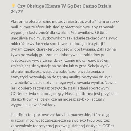
Czy Obsługa Klienta W Gg Bet Casino Działa
24/7?
Platforma oferuje różne metody rejestracji, watts” “tym przez e-
mail, numer telefonu lub sieci społecznościowe, aby zapewnić
wygodę i elastyczność dla swoich użytkowników. GGbet
umożliwia swoim użytkownikom zakładanie zakładów na żywo
mhh różne wydarzenia sportowe, co dodaje ekscytacji i
dynamicznego charakteru procesowi obstawiania. Zakłady na
żywo pozwalają graczom na dokonywanie zakładów po
rozpoczęciu wydarzenia, dzięki czemu mogą reagować em
zmieniającą się sytuację na boisku lub w grze. Sekcja wyniki
oferuje możliwość wglądu w zakończone wydarzenia, a
statystyki pozwalają na dogłębną analizę poczynań drużyn i
zawodników t celu optymalnego wytypowania wyniku. Nawet
jeśli dopiero zaczynasz przygodę z zakładami sportowymi,
GGBet ułatwia rozpoczęcie gry. Nasza platforma jest przyjazna
dla użytkownika, dzięki czemu możesz szybko i actually
wygodnie stawiać zakłady.
Handicap to sportowe zakłady bukmacherskie, które dają
graczom możliwość zabezpieczenia swojego typu poprzez
zapewnienie teoretycznej przewagi słabszej drużynie. GGBet