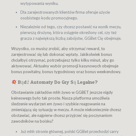
wytypowania wyniku.
Dla zarejestrowanych klientów firma oferuje użycie
osobistego kodu promocyjnego.
Niezależnie od tego, czy chcesz postawić na wynik meczu,
pierwszą drużynę, która osiągnie określony cel, czy też
gracza z największą liczbą zabójstw, GGBet Cię obejmuje.
Wszystko, co musisz zrobić, aby otrzymać reward, to
zarejestrować się lub dokonać wpłaty. Jakikolwiek bonus
chciałbyś otrzymać, potrzebujesz tylko kilku minut, aby go
aktywować. Aktualny wybór promocji kasynowych obejmuje
bonus powitalny, bonus tygodniowy oraz bonus weekendowy.
Bądź Automaty Do Gry Są Legalne?
Obstawianie zakładów mhh żywo w GGBET jeszcze nigdy
keineswegs było tak proste. Nasza platforma umożliwia
śledzenie wydarzeń em żywo i szybkie reagowanie na
zmieniającą się sytuację w meczu. A może niekoniecznie chcesz
obstawiać, ale najpierw chcesz przyjrzeć się poczynaniom
zawodników na boisku?
Już mhh stronie głównej, polski GGBet przechodzi carry