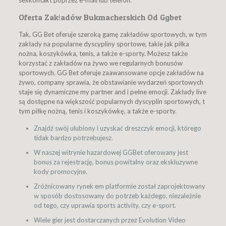
sexkontakt poprzez e-mail lub telefon.
Oferta Zakładów Bukmacherskich Od Ggbet
Tak, GG Bet oferuje szeroką gamę zakładów sportowych, w tym
zakłady na popularne dyscypliny sportowe, takie jak piłka
nożna, koszykówka, tenis, a także e-sporty. Możesz także
korzystać z zakładów na żywo we regularnych bonusów
sportowych. GG Bet oferuje zaawansowane opcje zakładów na
żywo, company sprawia, że obstawianie wydarzeń sportowych
staje się dynamiczne my partner and i pełne emocji. Zakłady live
są dostępne na większość popularnych dyscyplin sportowych, t
tym piłkę nożną, tenis i koszykówkę, a także e-sporty.
Znajdź swój ulubiony i uzyskać dreszczyk emocji, którego
tidak bardzo potrzebujesz.
W naszej witrynie hazardowej GGBet oferowany jest
bonus za rejestrację, bonus powitalny oraz ekskluzywne
kody promocyjne.
Zróżnicowany rynek em platformie został zaprojektowany
w sposób dostosowany do potrzeb każdego, niezależnie
od tego, czy uprawia sports activity, czy e-sport.
Wiele gier jest dostarczanych przez Evolution Video