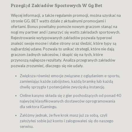
Przegląd Zakładów Sportowych W Gg Bet
Więcej informacji, a także regulamin promocji, można uzyskać na
stronie GG. BET watts dziale z aktualnymi promocjami i
ofertami. Bonus powitalny pomoże nowym graczom stanąć na
nogi my partner and i zanurzyć się watts zakładach sportowych.
Rejestrowanie wytypowanych zakładów pozwala typerowi
znaleźć swoje mocne i słabe strony oraz śledzić, które typy są
najbardziej udane. Pozwala to unikać strategii, które nie dają
graczom żadnych sukcesów, i skupić się na tych, które
przynoszą najlepsze rezultaty. Analiza przegranych zakładów
pozwala zrozumieć, dlaczego się nie udały.
Zwiększa również emocje związane z oglądaniem e-sportu,
zamieniając każde zabójstwo, każdą bramkę lub każdą
chwilę sprzęgła t potencjalnie zwycięską instancję.
Online kasyno składa się z gier pochodzących od ponad 40
najwyżej klasyfikowanych dostawców oprogramowania
dla sektora iGamingu.
Załóżmy jednak, że five krok masz już za sobą, czyli
założyłeś sobie już konto i zalogowałeś się do naszego
serwisu.