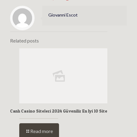
Giovanni Escot
Related posts
Canlı Casino Siteleri 2024 Güvenilir En Iyi 10 Site
Read more