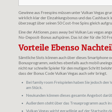
Gewinne aus Freespins müssen unter Vulkan Vegas grun
wirklich klar der Einzahlungsbonus und das Cashback 
überzeugt über seinen 50 Cost-free Spins gleich aufg
Eine der Aktionen, pass away bei Vulkan Las vegas ange
No-Deposit-Bonus aufspüren. Das ist der für die 50 Fre
Vorteile Ebenso Nachte
Sämtliche Slots können auch über dieses Smartphone od
Bonusprogramm, welches ebenfalls auch mobil uneingesch
nicht nur schnelle Spieler für den mutigen Schritt belo
dass der Bonus Code Vulkan Vegas auch sehr bringt.
Bei family room Freispielen haben Sie jedoch den 
am Stück.
Neukunden können dieses gesamte Angebot darüber
Außerdem steht über das Treueprogramm auch in r
Vulkan Vegas wirbt geradlinig auf der Startseite d