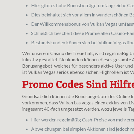
Hier gibt es hohe Bonusbeträge, umfangreiche Ca
Dies beinhaltet sich vor allem in wunderschönen 
Der Willkommensbonus von Vulkan Vegas umfasst n
Schließlich beschert diese Prämie allen Casino-Fa
Bestandskunden können sich bei Vulkan Vegas übe
Wer unserem Casino die Treue hält, wird regelmäßig be
lukrativ gestaltet. Neukunden können dieses gesamte A
Bonusangebot, welches für besonders aktive User und H
ist Vulkan Vegas seriös ebenso sicher. Highrollern is
Promo Codes Sind Hilfre
Grundsätzlich können die Bonusangebote des Online In
vorkommen, dass Vulkan Las vegas einen exklusiven Li
insgesamt 40-fach umgesetzt werden, wozu jeweils Tag
Hier werden regelmäßig Cash-Preise von mehreren
Abweichungen bei simplen Aktionen sind jedoch m