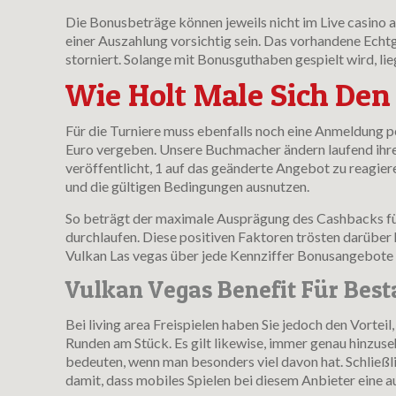
Die Bonusbeträge können jeweils nicht im Live casino 
einer Auszahlung vorsichtig sein. Das vorhandene Echtg
storniert. Solange mit Bonusguthaben gespielt wird, lie
Wie Holt Male Sich De
Für die Turniere muss ebenfalls noch eine Anmeldung 
Euro vergeben. Unsere Buchmacher ändern laufend ihr
veröffentlicht, 1 auf das geänderte Angebot zu reagi
und die gültigen Bedingungen ausnutzen.
So beträgt der maximale Ausprägung des Cashbacks f
durchlaufen. Diese positiven Faktoren trösten darüber
Vulkan Las vegas über jede Kennziffer Bonusangebote f
Vulkan Vegas Benefit Für Be
Bei living area Freispielen haben Sie jedoch den Vorte
Runden am Stück. Es gilt likewise, immer genau hinzuse
bedeuten, wenn man besonders viel davon hat. Schließl
damit, dass mobiles Spielen bei diesem Anbieter eine 