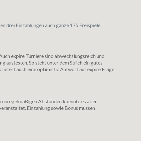
 drei Einzahlungen auch ganze 175 Freispiele.
 Auch expire Turniere sind abwechslungsreich und
 austesten. So steht unter dem Strich ein gutes
liefert auch eine optimistic Antwort auf expire Frage
 In unregelmäßigen Abständen koennte es aber
veranstaltet. Einzahlung sowie Bonus müssen