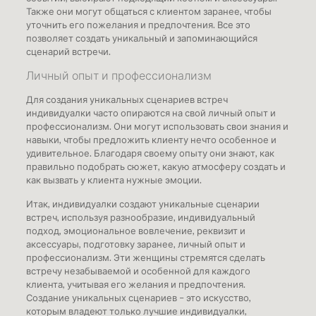
Также они могут общаться с клиентом заранее, чтобы
уточнить его пожелания и предпочтения. Все это
позволяет создать уникальный и запоминающийся
сценарий встречи.
Личный опыт и профессионализм
Для создания уникальных сценариев встреч
индивидуалки часто опираются на свой личный опыт и
профессионализм. Они могут использовать свои знания и
навыки, чтобы предложить клиенту нечто особенное и
удивительное. Благодаря своему опыту они знают, как
правильно подобрать сюжет, какую атмосферу создать и
как вызвать у клиента нужные эмоции.
Итак, индивидуалки создают уникальные сценарии
встреч, используя разнообразие, индивидуальный
подход, эмоциональное вовлечение, реквизит и
аксессуары, подготовку заранее, личный опыт и
профессионализм. Эти женщины стремятся сделать
встречу незабываемой и особенной для каждого
клиента, учитывая его желания и предпочтения.
Создание уникальных сценариев – это искусство,
которым владеют только лучшие индивидуалки,