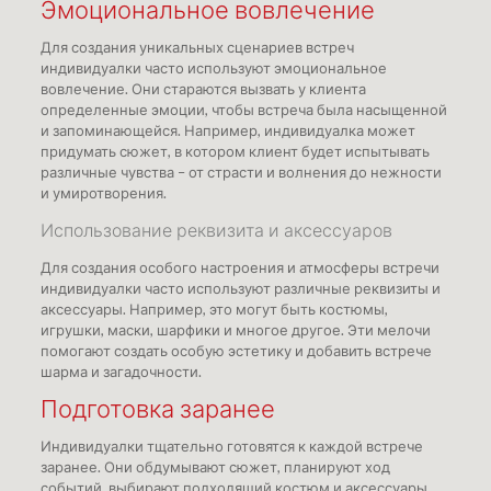
Эмоциональное вовлечение
Для создания уникальных сценариев встреч
индивидуалки часто используют эмоциональное
вовлечение. Они стараются вызвать у клиента
определенные эмоции, чтобы встреча была насыщенной
и запоминающейся. Например, индивидуалка может
придумать сюжет, в котором клиент будет испытывать
различные чувства – от страсти и волнения до нежности
и умиротворения.
Использование реквизита и аксессуаров
Для создания особого настроения и атмосферы встречи
индивидуалки часто используют различные реквизиты и
аксессуары. Например, это могут быть костюмы,
игрушки, маски, шарфики и многое другое. Эти мелочи
помогают создать особую эстетику и добавить встрече
шарма и загадочности.
Подготовка заранее
Индивидуалки тщательно готовятся к каждой встрече
заранее. Они обдумывают сюжет, планируют ход
событий, выбирают подходящий костюм и аксессуары.