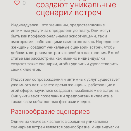
0
создают уникальные
сценарии встреч
Индивидуалки – это женщины, предоставляющие
интимные услуги за определенную плату. Они могут
быть как профессиональными эскортницами, так и
аматорками, работающими самостоятельно. Нередко эти
женщины создают уникальные сценарии встреч, чтобы
добавить встречам остроты и особого настроения. В этой
статье мы рассмотрим, как именно индивидуалки
создают такие сценарии, чтобы удивить и удовлетворить
своих клиентов.
Индустрия сопровождения и интимных услуг существует
уже много лет, и за это время женщины, работающие в
этой сфере, научились создавать незабываемые встречи.
Они учитывают пожелания и предпочтения клиента, а
также свои собственные фантазии и идеи.
Разнообразие сценариев
Одним из ключевых аспектов создания уникальных
сценариев встреч является разнообразие. Индивидуалки