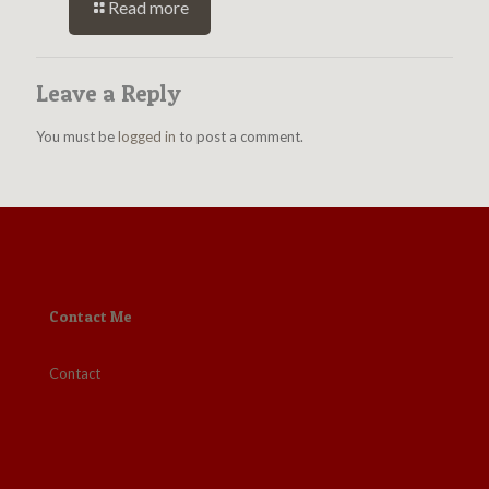
Read more
Leave a Reply
You must be
logged in
to post a comment.
Contact Me
Contact