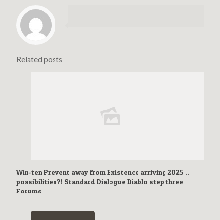
Related posts
Win-ten Prevent away from Existence arriving 2025 ..
possibilities?! Standard Dialogue Diablo step three
Forums