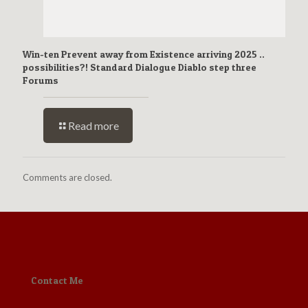
Win-ten Prevent away from Existence arriving 2025 ..
possibilities?! Standard Dialogue Diablo step three
Forums
Read more
Comments are closed.
Contact Me