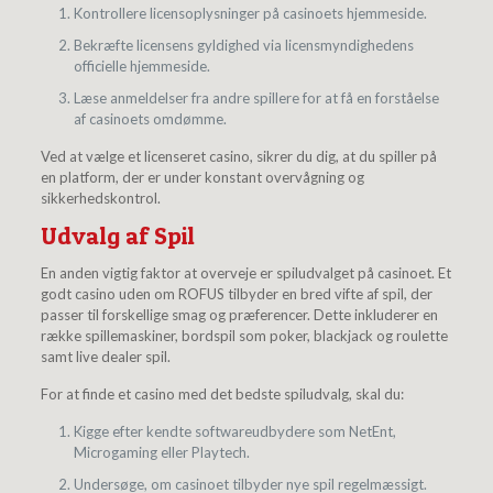
Kontrollere licensoplysninger på casinoets hjemmeside.
Bekræfte licensens gyldighed via licensmyndighedens
officielle hjemmeside.
Læse anmeldelser fra andre spillere for at få en forståelse
af casinoets omdømme.
Ved at vælge et licenseret casino, sikrer du dig, at du spiller på
en platform, der er under konstant overvågning og
sikkerhedskontrol.
Udvalg af Spil
En anden vigtig faktor at overveje er spiludvalget på casinoet. Et
godt casino uden om ROFUS tilbyder en bred vifte af spil, der
passer til forskellige smag og præferencer. Dette inkluderer en
række spillemaskiner, bordspil som poker, blackjack og roulette
samt live dealer spil.
For at finde et casino med det bedste spiludvalg, skal du:
Kigge efter kendte softwareudbydere som NetEnt,
Microgaming eller Playtech.
Undersøge, om casinoet tilbyder nye spil regelmæssigt.