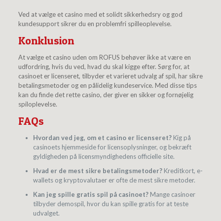
Ved at vælge et casino med et solidt sikkerhedsry og god
kundesupport sikrer du en problemfri spilleoplevelse.
Konklusion
At vælge et casino uden om ROFUS behøver ikke at være en
udfordring, hvis du ved, hvad du skal kigge efter. Sørg for, at
casinoet er licenseret, tilbyder et varieret udvalg af spil, har sikre
betalingsmetoder og en pålidelig kundeservice. Med disse tips
kan du finde det rette casino, der giver en sikker og fornøjelig
spiloplevelse.
FAQs
Hvordan ved jeg, om et casino er licenseret?
Kig på
casinoets hjemmeside for licensoplysninger, og bekræft
gyldigheden på licensmyndighedens officielle site.
Hvad er de mest sikre betalingsmetoder?
Kreditkort, e-
wallets og kryptovalutaer er ofte de mest sikre metoder.
Kan jeg spille gratis spil på casinoet?
Mange casinoer
tilbyder demospil, hvor du kan spille gratis for at teste
udvalget.