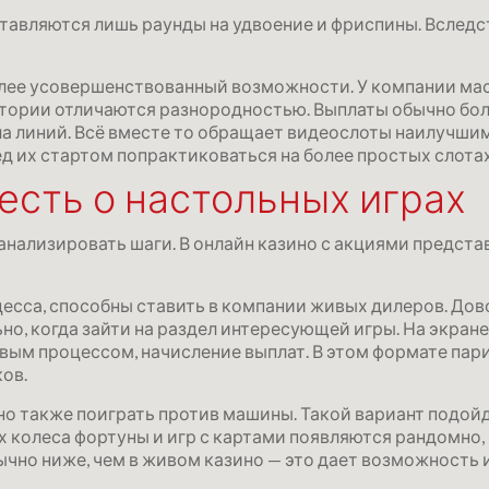
авляются лишь раунды на удвоение и фриспины. Вследс
лее усовершенствованный возможности. У компании мас
тории отличаются разнородностью. Выплаты обычно боль
 линий. Всё вместе то обращает видеослоты наилучшим
д их стартом попрактиковаться на более простых слотах
есть о настольных играх
 анализировать шаги. В онлайн казино с акциями предст
есса, способны ставить в компании живых дилеров. До
льно, когда зайти на раздел интересующей игры. На экра
овым процессом, начисление выплат. В этом формате пар
ов.
но также поиграть против машины. Такой вариант подойд
ах колеса фортуны и игр с картами появляются рандомно,
ычно ниже, чем в живом казино — это дает возможность