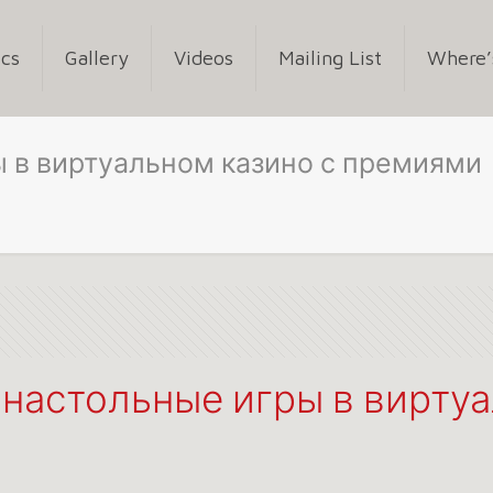
ics
Gallery
Videos
Mailing List
Where’
 в виртуальном казино с премиями
настольные игры в виртуа