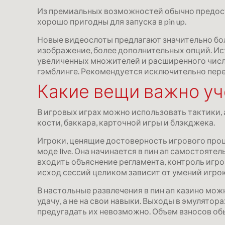
Из премиальных возможностей обычно предост
хорошо пригодны для запуска в pin up.
Новые видеослоты предлагают значительно бо
изображение, более дополнительных опций. Ис
увеличенных множителей и расширенного числа
гэмблинге. Рекомендуется исключительно пере
Какие вещи важно уч
В игровых играх можно использовать тактики,
кости, баккара, карточной игры и блэкджека.
Игроки, ценящие достоверность игрового проц
моде live. Она начинается в пин ап самостояте
входить объяснение регламента, контроль игр
исход сессий целиком зависит от умений игрок
В настольные развлечения в пин ап казино мож
удачу, а не на свои навыки. Выходы в эмулятор
предугадать их невозможно. Объем взносов об