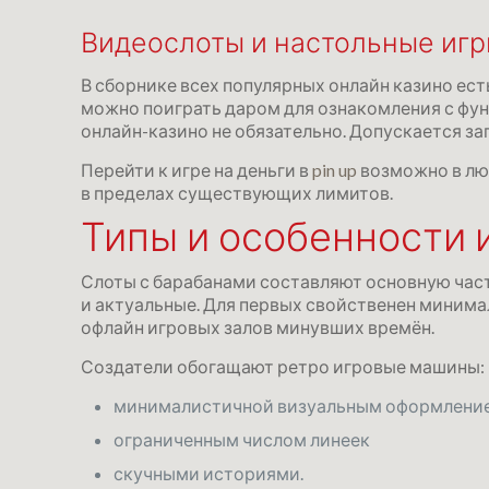
Видеослоты и настольные игр
В сборнике всех популярных онлайн казино ест
можно поиграть даром для ознакомления с фун
онлайн-казино не обязательно. Допускается з
Перейти к игре на деньги в
pin up
возможно в лю
в пределах существующих лимитов.
Типы и особенности 
Слоты с барабанами составляют основную част
и актуальные. Для первых свойственен миним
офлайн игровых залов минувших времён.
Создатели обогащают ретро игровые машины:
минималистичной визуальным оформлени
ограниченным числом линеек
скучными историями.