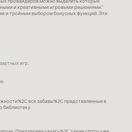
повых провайдеров можно выделить которые
онными и креативными игровыми решениями.”
ми и тройным выбором бонусных функций. Эти
зартных игр.
е.
ложности%2C все забавы%2C представленные в
ю библиотеку.
играх. Предлагаем узнать%2C такие слоты уже