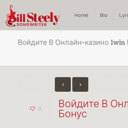
Home
Bio
Lyr
Войдите В Онлайн-казино 1win
Войдите В Онл
0
Бонус