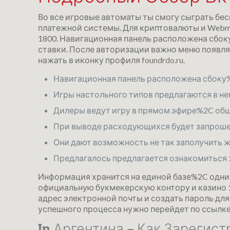
Во все игровые автоматы ты смогу сыграть б
платежной системы. Для криптовалюты и Webmo
1800. Навигационная панель расположена сбок
ставки. После авторизации важно меню появля
нажать в иконку профиля
foundrdo.ru
.
Навигационная панель расположена сбоку%2
Игры настольного типов предлагаются в н
Дилеры ведут игру в прямом эфире%2C общ
При выводе расходующихся будет запроше
Они дают возможность не так заполучить 
Предлагалось предлагается ознакомиться 
Информация хранится на единой базе%2C одним
официальную букмекерскую контору и казино 1
адрес электронной почты и создать пароль дл
успешного процесса нужно перейдет по ссылке
In Аргентина – Как Зарегис