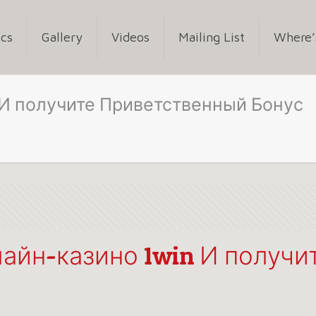
ics
Gallery
Videos
Mailing List
Where’
 И получите Приветственный Бонус
айн-казино 1win И получ