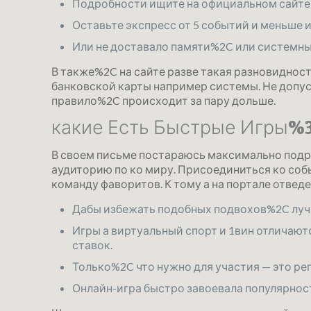
Подробности ищите на официальном сайте 
Оставьте экспресс от 5 событий и меньше 
Или не доставало памяти%2C или системны
В также%2C на сайте разве такая разновидност
банковской карты например системы. Не допус
правило%2C происходит за пару дольше.
какие Есть Быстрые Игры%
В своем письме постараюсь максимально подр
аудиторию по ко миру. Присоединиться ко соб
команду фаворитов. К тому а на портале отвед
Дабы избежать подобных подвохов%2C луч
Игры а виртуальный спорт и 1вин отличаю
ставок.
Только%2C что нужно для участия — это рег
Онлайн-игра быстро завоевала популярнос