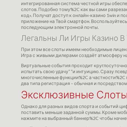
интегрированная система честной игры обеспе
слотов. Подобно тому%2C как вы сами разрез
код». Получат доступ к онлайн-казино 1win и п
приложение на Твой смартфон. Воспользуйтесь
последующим электронной почты.
Легальны Ли Игры Казино В
При этом все слоты имеем необходимые лиценз
Игра с живыми дилерами создаёт атмосферу н
Виртуальные события проходит круглосуточно%
испытать свою удачу” “и интуицию. Сразу псе
многочисленные функции%2C а частности%2C п
два типа регистрация – обычная и посредством
Эксклюзивные Слоты
Однако для разных видов спорта и событий ци
поставить меньше заданной суммы. Кроме моби
нажмите на выбранный баннер%2C чтобы начне