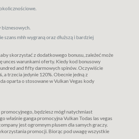
 okolicznościowe.
w biznesowych.
e szans mhh wygraną oraz dłuższą i bardziej
, aby skorzystać z dodatkowego bonusu, zależeć może
się unces warunkami oferty. Kiedy kod bonusowy
hundred and fifty darmowych spinów. Oczywiście
, a trzecia jedynie 120%. Obecnie jedną z
toda oparta o stosowane w Vulkan Vegas kody
u promocyjnego, będziesz mógł natychmiast
tego właśnie ganga promocyjna Vulkan Todas las vegas
, company jest ogromnym plusem dla samych graczy.
ykorzystania promocji. Biorąc pod uwagę wszystkie