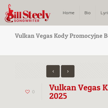
Home
Bio
Lyr
Vulkan Vegas Kody Promocyjne B
Vulkan Vegas 
0
2025