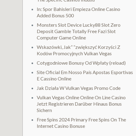
In: Spor Bahisleri Empieza Online Casino
Added Bonus 500
Monsters Slot Device Lucky88 Slot Zero
Deposit Gamble Totally Free Fazi Slot
Computer Game Online
Wskazówki, Jak” “zwiększyć Korzyści Z
Kodów Promocyjnych Vulkan Vegas
Cotygodniowe Bonusy Od Wpłaty (reload)
Site Oficial Em Nosso País Apostas Esportivas
E Cassino Online
Jak Działa W Vulkan Vegas Promo Code
Vulkan Vegas Online Online On Line Casino
Jetzt Registrieren Darüber Hinaus Bonus
Sichern
Free Spins 2024 Primary Free Spins On The
Internet Casino Bonuse