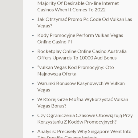
Majority Of Desirable On-line Internet
Casinos When It Comes To 2022
Jak Otrzymać Promo Pc Code Od Vulkan Las
Vegas?
Kody Promocyjne Perform Vulkan Vegas
Online Casino Pl
Rocketplay Online Online Casino Australia
Offers Upwards To 10000 Aud Bonus
“vulkan Vegas Kod Promocyjny: Oto
Najnowsza Oferta
Warunki Bonusów Kasynowych W Vulkan
Vegas
W Której Grze Można Wykorzystać Vulkan
Vegas Bonus?
Czy Ograniczenia Czasowe Obowiązują Przy
Korzystaniu Z Kodów Promocyjnych?
Analysis: Precisely Why Singapore Went Into
The Specific Casinos Industr