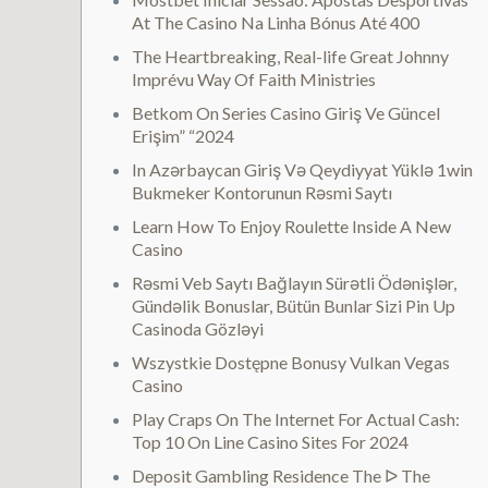
At The Casino Na Linha Bónus Até 400
The Heartbreaking, Real-life Great Johnny
Imprévu Way Of Faith Ministries
Betkom On Series Casino Giriş Ve Güncel
Erişim” “2024
In Azərbaycan Giriş Və Qeydiyyat Yüklə 1win
Bukmeker Kontorunun Rəsmi Saytı
Learn How To Enjoy Roulette Inside A New
Casino
Rəsmi Veb Saytı Bağlayın️ Sürətli Ödənişlər,
Gündəlik Bonuslar, Bütün Bunlar Sizi Pin Up
Casinoda Gözləyi
Wszystkie Dostępne Bonusy Vulkan Vegas
Casino
Play Craps On The Internet For Actual Cash:
Top 10 On Line Casino Sites For 2024
Deposit Gambling Residence The ᐅ The