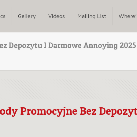
ics
Gallery
Videos
Mailing List
Where’
ez Depozytu I Darmowe Annoying 2025
Kody Promocyjne Bez Depozy