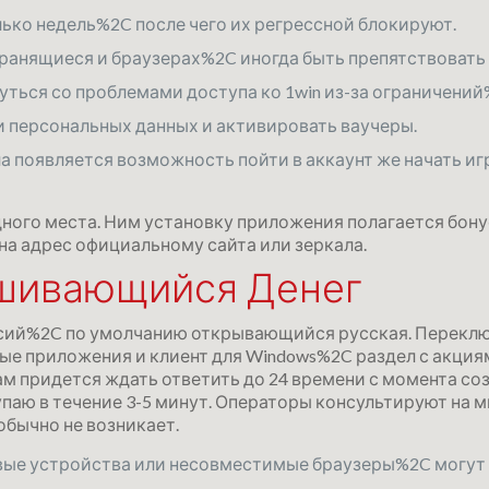
лько недель%2C после чего их регрессной блокируют.
ранящиеся и браузерах%2C иногда быть препятствовать 
уться со проблемами доступа ко 1win из-за ограничени
 персональных данных и активировать ваучеры.
а появляется возможность пойти в аккаунт же начать и
ного места. Ним установку приложения полагается бонус
а адрес официальному сайта или зеркала.
шивающийся Денег
рсий%2C по умолчанию открывающийся русская. Переключ
ные приложения и клиент для Windows%2C раздел с акция
ам придется ждать ответить до 24 времени с момента с
упаю в течение 3-5 минут. Операторы консультируют на 
обычно не возникает.
ые устройства или несовместимые браузеры%2C могут 