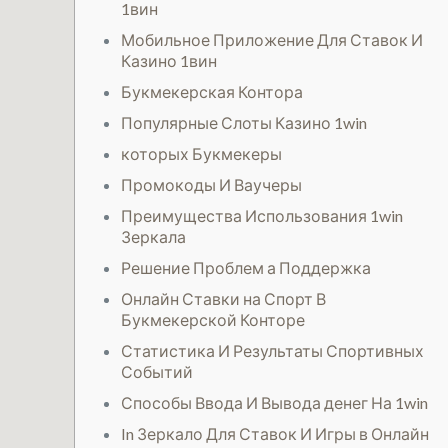
1вин
Мобильное Приложение Для Ставок И
Казино 1вин
Букмекерская Контора
Популярные Слоты Казино 1win
которых Букмекеры
Промокоды И Ваучеры
Преимущества Использования 1win
Зеркала
Решение Проблем а Поддержка
Онлайн Ставки на Спорт В
Букмекерской Конторе
Статистика И Результаты Спортивных
Событий
Способы Ввода И Вывода денег На 1win
In Зеркало Для Ставок И Игры в Онлайн