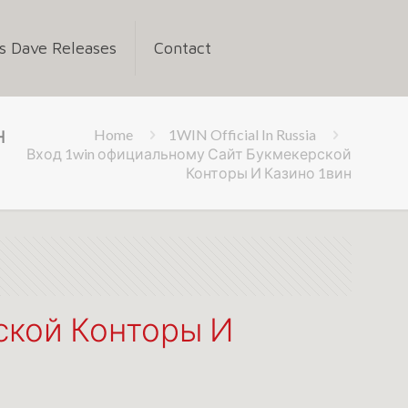
s Dave Releases
Contact
н
Home
1WIN Official In Russia
Вход 1win официальному Сайт Букмекерской
Конторы И Казино 1вин
ской Конторы И