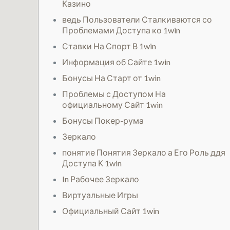
Казино
ведь Пользователи Сталкиваются со
Проблемами Доступа ко 1win
Ставки На Спорт В 1win
Информация об Сайте 1win
Бонусы На Старт от 1win
Проблемы с Доступом На
официальному Сайт 1win
Бонусы Покер-рума
Зеркало
понятие Понятия Зеркало а Его Роль ддя
Доступа К 1win
In Рабочее Зеркало
Виртуальные Игры
Официальный Сайт 1win