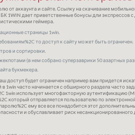
олю от аккаунта и сайте. Ссылку на скачивание мобильн
 БК 1WIN дает приветственные бонусы дли экспрессов с 
нистическими геймера.
мационные страницы 1win.
ебованиям%2C то доступ к сайту может быть ограничен.
ьтров и сортировки.
жекпотами (в нем собрано суперзаврики 50 азартных раз
сайта букмекера.
ваш доступ будет ограничен например вам придется иска
в 1win часто начинается с обширного раздела часто за
C 1win использует многофакторную аутентификацию (MF
2C который отправляется пользователю по электронной
паролю%2C ему все все понадобится этот дополнительны
опасности и обуславливает риск несанкционированного