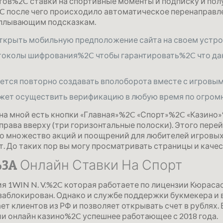
тов%2C ставки на спортивные моменты и подписку и по
2C после чего происходило автоматическое перенаправле
сплывающим подсказкам.
открыть мобильную предположение сайта на своем устро
токолы шифрования%2C чтобы гарантировать%2C что дан
ется повторно создавать вполоборота вместе с игровым
жет осуществить верификацию в любую время по огром
а мной есть кнопки «Главная»%2C «Спорт»%2C «Казино»%
права вверху (три горизонтальные полоски). Этого пере
но множество акций и поощрений для любителей игровы
До таких пор вы могу просматривать страницы и качест
3A Онлайн Ставки На Спорт
я 1WIN N. V.%2C которая работаете по лицензии Кюраса
блокирован. Однако и службе поддержки букмекера и в
ет клиентов из РФ и позволяет открывать счет в рублях. 
ии онлайн казино%2C успешнее работающее с 2018 года.