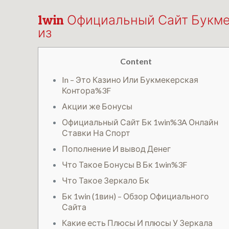
1win Официальный Сайт Букме
из
Content
In – Это Казино Или Букмекерская
Контора%3F
Акции же Бонусы
Официальный Сайт Бк 1win%3A Онлайн
Ставки На Спорт
Пополнение И вывод Денег
Что Такое Бонусы В Бк 1win%3F
Что Такое Зеркало Бк
Бк 1win (1вин) – Обзор Официального
Сайта
Какие есть Плюсы И плюсы У Зеркала