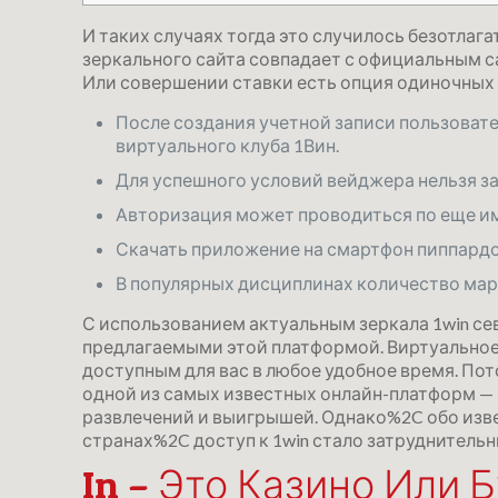
И таких случаях тогда это случилось безотла
зеркального сайта совпадает с официальным са
Или совершении ставки есть опция одиночных
После создания учетной записи пользовате
виртуального клуба 1Вин.
Для успешного условий вейджера нельзя за
Авторизация может проводиться по еще 
Скачать приложение на смартфон пиппардом
В популярных дисциплинах количество марк
С использованием актуальным зеркала 1win се
предлагаемыми этой платформой. Виртуальное
доступным для вас в любое удобное время. По
одной из самых известных онлайн-платформ — 
развлечений и выигрышей. Однако%2C обо изве
странах%2C доступ к 1win стало затруднительн
In – Это Казино Или