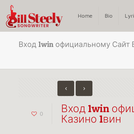
Home
Bio
Lyr
Вход 1win официальному Сайт 
Вход 1win оф
0
Казино 1вин