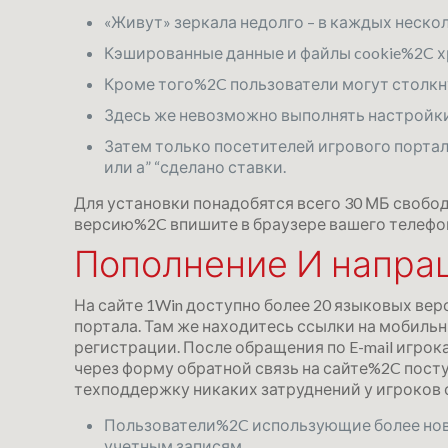
«Живут» зеркала недолго – в каждых неско
Кэшированные данные и файлы cookie%2C х
Кроме того%2C пользователи могут столкн
Здесь же невозможно выполнять настройки
Затем только посетителей игрового портал
или а” “сделано ставки.
Для установки понадобятся всего 30 МБ свобод
версию%2C впишите в браузере вашего телефон
Пополнение И напра
На сайте 1Win доступно более 20 языковых ве
портала. Там же находитесь ссылки на мобиль
регистрации. После обращения по E-mail игрок
через форму обратной связь на сайте%2C пост
техподдержку никаких затруднений у игроков 
Пользователи%2C использующие более нов
учетным записям.