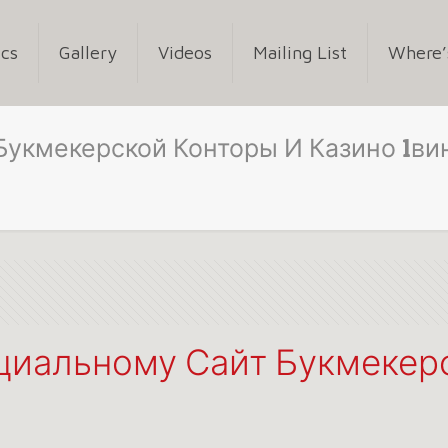
ics
Gallery
Videos
Mailing List
Where’
Букмекерской Конторы И Казино 1ви
ициальному Сайт Букмекер