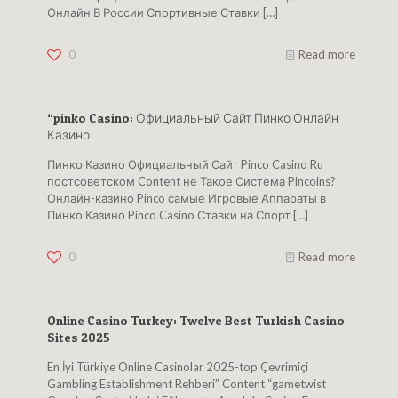
Онлайн В России Спортивные Ставки
[…]
0
Read more
“pinko Casino: Официальный Сайт Пинко Онлайн
Казино
Пинко Казино Официальный Сайт Pinco Casino Ru
постсоветском Content не Такое Система Pincoins?
Онлайн-казино Pinco самые Игровые Аппараты в
Пинко Казино Pinco Casino Ставки на Спорт
[…]
0
Read more
Online Casino Turkey: Twelve Best Turkish Casino
Sites 2025
En İyi Türkiye Online Casinolar 2025-top Çevrimiçi
Gambling Establishment Rehberi” Content “gametwist