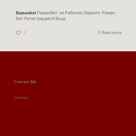
Ramenbet Раменбет ️ не Рабочее Зеркало ️ Рамен
Бет Регистрация И Вход
0
Read more
Contact Me
Contact