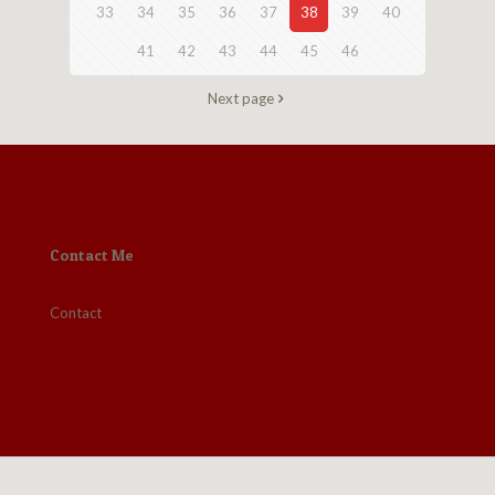
33
34
35
36
37
38
39
40
41
42
43
44
45
46
Next page
Contact Me
Contact