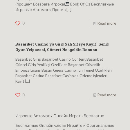
(процент Возврата Игрока)
Book Of Oz Бесплатные
Игровые Автоматы Против
[…]
0
Read more
Basaribet Casino’ya Giriş Sah Siteye Kayıt, Geniş
Oyun Yelpazesi, Cömert Hoşgeldin Bonusu
Başarıbet Giriş Başarıbet Casino Content Başarıbet
Güncel Giriş Yenilikçi Özellikler Başarıbet Güvenlik
Empieza Lisans Başarı Guess Casino’nun Temel Özellikleri
Başarıbet Casino Basaribet Casino’da Ödeme İşlemleri
Kayıt
[…]
0
Read more
Игровые Автоматы Онлайн Играть Бесплатно
Бесплатные Онлайн-слоты Играйте и Оригинальные