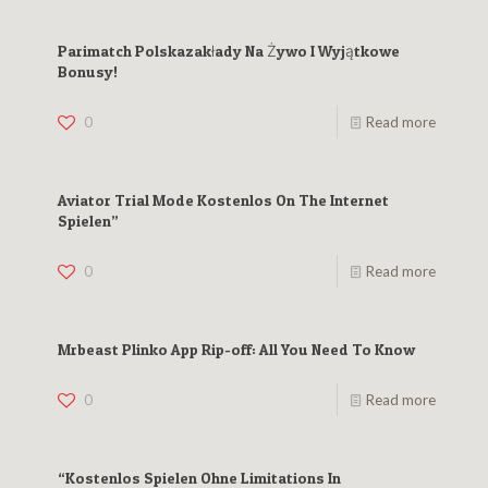
Parimatch Polskazakłady Na Żywo I Wyjątkowe
Bonusy!
0
Read more
Aviator Trial Mode Kostenlos On The Internet
Spielen”
0
Read more
Mrbeast Plinko App Rip-off: All You Need To Know
0
Read more
“Kostenlos Spielen Ohne Limitations In