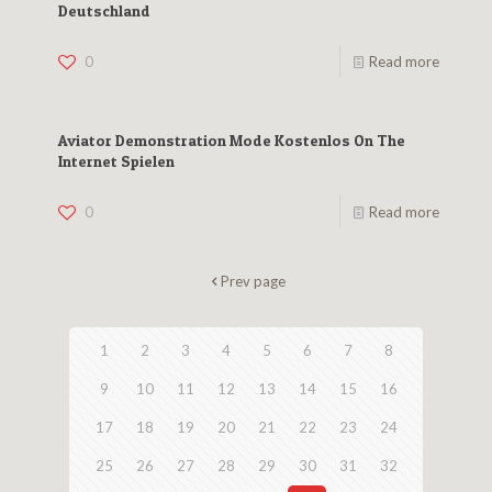
Deutschland
0
Read more
Aviator Demonstration Mode Kostenlos On The
Internet Spielen
0
Read more
Prev page
1
2
3
4
5
6
7
8
9
10
11
12
13
14
15
16
17
18
19
20
21
22
23
24
25
26
27
28
29
30
31
32