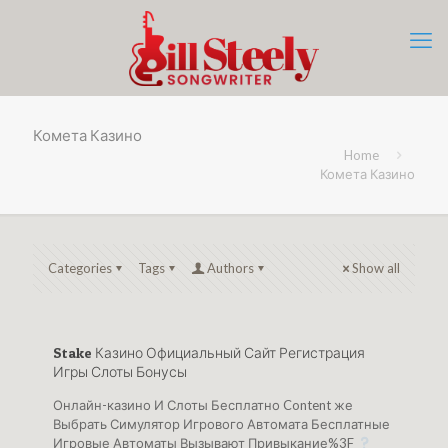
Комета Казино
Home
Комета Казино
Categories
Tags
Authors
Show all
Stake Казино Официальный Сайт Регистрация
Игры Слоты Бонусы
Онлайн-казино И Слоты Бесплатно Content же
Выбрать Симулятор Игрового Автомата Бесплатные
Игровые Автоматы Вызывают Привыкание%3F